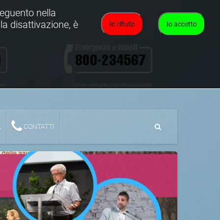
oseguento nella
la disattivazione, è
Io rifiuto
Io accetto
lare
Numeri verdi gratuiti anche da cellulare
A
CONTATTI