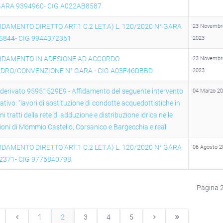
GARA 9394960- CIG A022AB8587
IDAMENTO DIRETTO ART.1 C.2 LET.A) L. 120/2020 N° GARA
23 Novembr
5844- CIG 9944372361
2023
IDAMENTO IN ADESIONE AD ACCORDO
23 Novembr
DRO/CONVENZIONE N° GARA - CIG A03F46DBBD
2023
 derivato 95951529E9 - Affidamento del seguente intervento
04 Marzo 2
ativo: “lavori di sostituzione di condotte acquedottistiche in
ni tratti della rete di adduzione e distribuzione idrica nelle
ioni di Mommio Castello, Corsanico e Bargecchia e reali
IDAMENTO DIRETTO ART.1 C.2 LET.A) L. 120/2020 N° GARA
06 Agosto 2
2371- CIG 9776840798
Pagina 2
1
2
3
4
5