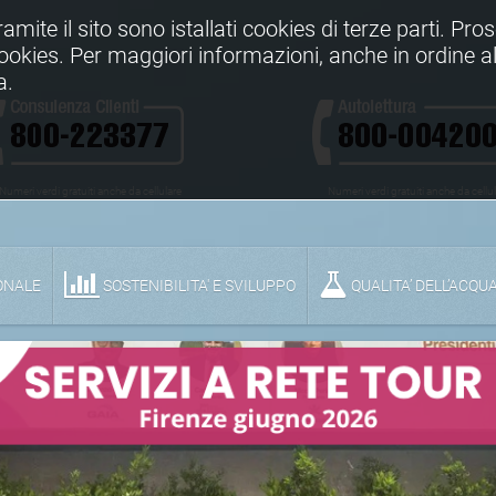
Tramite il sito sono istallati cookies di terze parti. Pr
 cookies. Per maggiori informazioni, anche in ordine al
a.
Numeri verdi gratuiti anche da cellulare
Numeri verdi gratuiti anche da cellu
ONALE
SOSTENIBILITA' E SVILUPPO
QUALITA’ DELL’ACQU