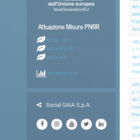
serv
sist
Fra
Attuazione Misure PNRR
Sar
M2C4 – I4.1
Affi
M2C4-I4.2_057
c. 1
dei 
M2C4-I4.4
Cos
Pie
REPORTISTICA
Affi
c. 1
dei 
Social GAIA S.p.A.
Cos
Piet
Gara
d) d