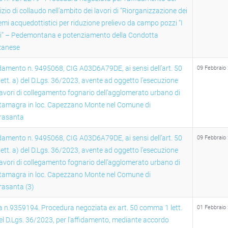
izio di collaudo nell’ambito dei lavori di “Riorganizzazione dei
emi acquedottistici per riduzione prelievo da campo pozzi “I
ti” – Pedemontana e potenziamento della Condotta
zanese
damento n. 9495068, CIG A03D6A79DE, ai sensi dell’art. 50
09 Febbraio
 lett. a) del D.Lgs. 36/2023, avente ad oggetto l’esecuzione
lavori di collegamento fognario dell’agglomerato urbano di
tamagra in loc. Capezzano Monte nel Comune di
trasanta
damento n. 9495068, CIG A03D6A79DE, ai sensi dell’art. 50
09 Febbraio
 lett. a) del D.Lgs. 36/2023, avente ad oggetto l’esecuzione
lavori di collegamento fognario dell’agglomerato urbano di
tamagra in loc. Capezzano Monte nel Comune di
rasanta (3)
 n.9359194. Procedura negoziata ex art. 50 comma 1 lett.
01 Febbraio
el D.Lgs. 36/2023, per l'affidamento, mediante accordo