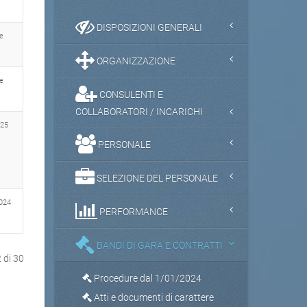
DISPOSIZIONI GENERALI
e
ORGANIZZAZIONE
e
CONSULENTI E
COLLABORATORI / INCARICHI
025
PERSONALE
SELEZIONE DEL PERSONALE
024
PERFORMANCE
BANDI DI GARA E CONTRATTI
 di 30
Procedure dal 1/01/2024
Atti e documenti di carattere