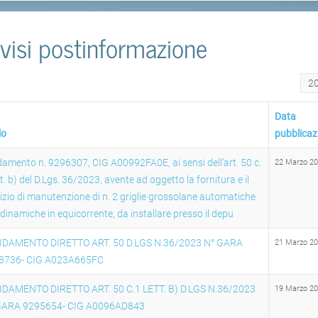
visi postinformazione
Visu
Data
lo
pubblicaz
damento n. 9296307, CIG A00992FA0E, ai sensi dell’art. 50 c.
22 Marzo 2
tt. b) del D.Lgs. 36/2023, avente ad oggetto la fornitura e il
izio di manutenzione di n. 2 griglie grossolane automatiche
dinamiche in equicorrente, da installare presso il depu
IDAMENTO DIRETTO ART. 50 D.LGS N.36/2023 N° GARA
21 Marzo 2
8736- CIG A023A665FC
IDAMENTO DIRETTO ART. 50 C.1 LETT. B) D.LGS N.36/2023
19 Marzo 2
GARA 9295654- CIG A0096AD843