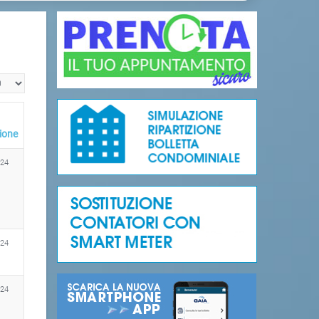
alizza n.
ione
024
024
024