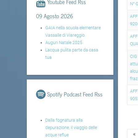
Youtube Feed Rss
N° 
09 Agosto 2026
AFF
920
GAIA nella scuola elementare
Vassalle di Viareggio
AFF
Auguri Natale 2025
QUA
L'acqua pulita parte da casa
CIG
tua
attu
alcu
fraz
AFF
Spotify Podcast Feed Rss
905
Dalla fognatura alla
depurazione, il viaggio delle
acque reflue