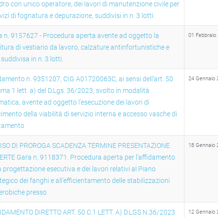
ro con unico operatore, dei lavori di manutenzione civile per
rvizi di fognatura e depurazione, suddivisi in n. 3 lotti.
 n. 9157627 - Procedura aperta avente ad oggetto la
01 Febbraio
itura di vestiario da lavoro, calzature antinfortunistiche e
 suddivisa in n. 3 lotti.
damento n. 9351207, CIG A01720063C, ai sensi dell’art. 50
24 Gennaio 
a 1 lett. a) del D.Lgs. 36/2023, svolto in modalità
matica, avente ad oggetto l’esecuzione dei lavori di
cimento della viabilità di servizio interna e accesso vasche di
ttamento
ISO DI PROROGA SCADENZA TERMINE PRESENTAZIONE
18 Gennaio 
ERTE Gara n. 9118371. Procedura aperta per l’affidamento
a progettazione esecutiva e dei lavori relativi al Piano
tegico dei fanghi e all’efficientamento delle stabilizzazioni
erobiche presso
IDAMENTO DIRETTO ART. 50 C.1 LETT. A) D.LGS N.36/2023
12 Gennaio 