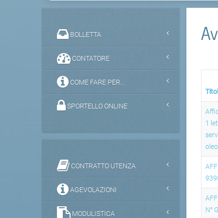
Av
BOLLETTA
CONTATORE
COME FARE PER...
Tito
SPORTELLO ONLINE
Affi
1 le
serv
oleo
CONTRATTO UTENZA
AFF
939
AGEVOLAZIONI
AFF
N° 
MODULISTICA