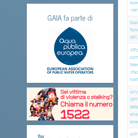
quad
i se
GAIA fa parte di
Gara
forn
DPI,
Affi
comm
tele
rifa
tra
AVV
OFF
dell
stra
ana
AFF