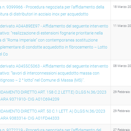
 n. 9399966 - Procedura negoziata per l’affidamento della
18 Marzo 2
itura di distributori in acciaio inox per acquedotto
 derivato A04A89EE97 - Affidamento del seguente intervento
11 Marzo 2
ativo: “realizzazione di estensioni fognarie prioritarie nella
a di “Roma Imperiale” con contemporanea sostituzione
plementare di condotte acquedotto in fibrocemento – Lotto
el Co
 derivato A0455C5063 - Affidamento del seguente intervento
08 Marzo 2
ativo: “lavori di interconnessioni acquedotto massa con
ignoso – 2 ° lotto” nel Comune di Massa (MS)".
IDAMENTO DIRETTO ART. 158 C.2 LETT.E) D.LGS N.36/2023
29 Febbraio
GARA 9371910- CIG A01C694209
IDAMENTO DIRETTO ART. 50 C.1 LETT. A) D.LGS N.36/2023
29 Febbraio
GARA 9383314- CIG A01FD44333
 n. 9272219 - Procedura negoziata per l'affidamento del
27 Febbraio