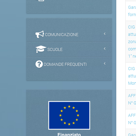
Gara
forn
CIG
attu
COMUNICAZIONE
zon
com
SCUOLE
1” n
DOMANDE FREQUENTI
CIG
attu
Mont
AFF
N° 
AFF
N° 
Gara