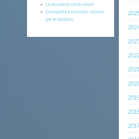
La sicurezza come valore
202
Contabilità e controllo, motore
per le decisioni
202
202
202
202
202
201
201
201