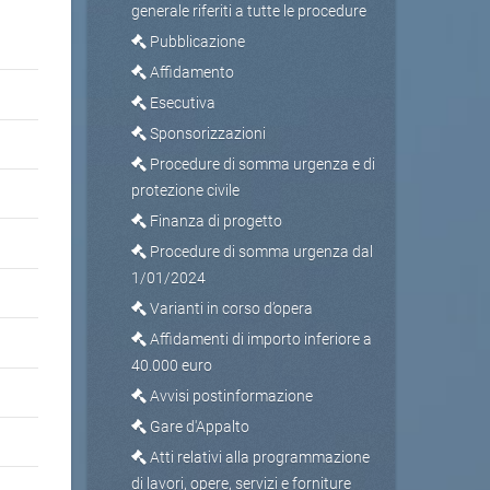
generale riferiti a tutte le procedure
Pubblicazione
Affidamento
Esecutiva
Sponsorizzazioni
Procedure di somma urgenza e di
protezione civile
Finanza di progetto
Procedure di somma urgenza dal
1/01/2024
Varianti in corso d’opera
Affidamenti di importo inferiore a
40.000 euro
Avvisi postinformazione
Gare d'Appalto
Atti relativi alla programmazione
di lavori, opere, servizi e forniture