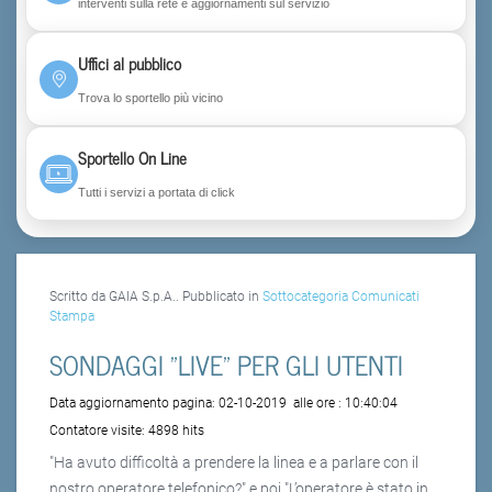
interventi sulla rete e aggiornamenti sul servizio
Uffici al pubblico
Trova lo sportello più vicino
Sportello On Line
Tutti i servizi a portata di click
Scritto da GAIA S.p.A.. Pubblicato in
Sottocategoria Comunicati
Stampa
SONDAGGI "LIVE" PER GLI UTENTI
Data aggiornamento pagina:
02-10-2019
alle ore :
10:40:04
Contatore visite:
4898 hits
"Ha avuto difficoltà a prendere la linea e a parlare con il
nostro operatore telefonico?" e poi "L’operatore è stato in