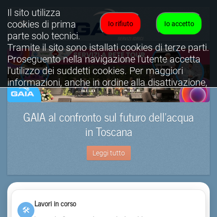
Il sito utilizza
cookies di prima
Io rifiuto
Io accetto
parte solo tecnici.
Tramite il sito sono istallati cookies di terze parti.
Proseguento nella navigazione l'utente accetta
l'utilizzo dei suddetti cookies. Per maggiori
informazioni, anche in ordine alla disattivazione,
è possibile consultare l'informativa cookies
completa.
GAIA al confronto sul futuro dell’acqua
Visualizza informativa completa.
in Toscana
Leggi tutto
Lavori in corso
🛠