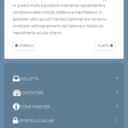
in questo modo è possibile intervenire rapidamente a
correzione della criticità, laddove si manifestano. In
generale i dati raccolti tramite Customer live verranno
analizzati settimanalmente dal Gestore e rielaborati
mensilmente ad uso interno.
Indietro
Avanti
BOLLETTA
CONTATORE
COME FARE PER...
SPORTELLO ONLINE