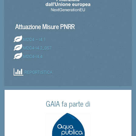
Attuazione Misure PNRR
M2C4 – I4.1
M2C4-I4.2_057
M2C4-I4.4
REPORTISTICA
GAIA fa parte di